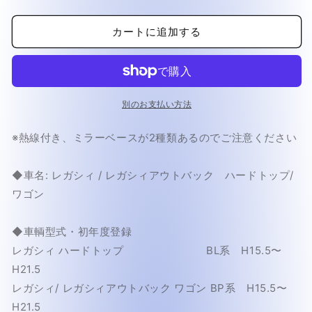
ラ
ラ
ス
ス
カートに追加する
単
単
品)
品)
(熱
(熱
線
線
付
付
別のお支払い方法
き)
き)
※熱線付き、ミラーベースが2種類あるのでご注意ください
レ
レ
ガ
ガ
シ
シ
◆車名: レガシィ / レガシィアウトバック ハードトップ/
ィ
ィ
ワゴン
/
/
レ
レ
◆車輌型式・初年度登録
ガ
ガ
レガシィ ハードトップ BL系 H15.5〜
シ
シ
H21.5
ィ
ィ
ア
ア
レガシィ/ レガシィアウトバック ワゴン BP系 H15.5〜
ウ
ウ
H21.5