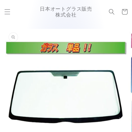
コンテ
カ
ンツに
日本オートグラス販売
ー
進む
株式会社
ト
商品情
報にス
キップ