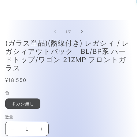
モ
モ
ー
ー
の
1
/
7
ダ
ダ
ル
ル
(ガラス単品)(熱線付き) レガシィ / レ
で
で
ガシィアウトバック BL/BP系 ハー
メ
メ
デ
デ
ドトップ/ワゴン 21ZMP フロントガ
ィ
ィ
ラス
ア
ア
(1)
(2
を
を
通
¥18,550
開
開
常
く
く
色
価
格
ボカシ無し
数量
(ガ
(ガ