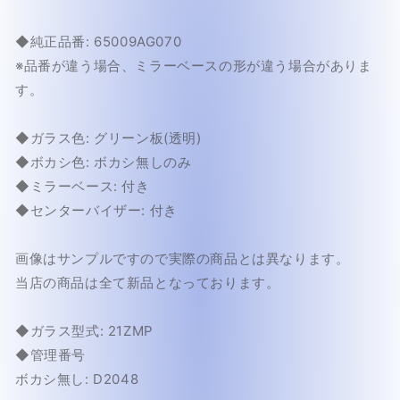
ト
ト
バ
バ
◆純正品番: 65009AG070
ッ
ッ
※品番が違う場合、ミラーベースの形が違う場合がありま
ク
ク
す。
BL/BP
BL/BP
系
系
ハ
ハ
◆ガラス色: グリーン板(透明)
ー
ー
◆ボカシ色: ボカシ無しのみ
ド
ド
◆ミラーベース: 付き
ト
ト
◆センターバイザー: 付き
ッ
ッ
プ/
プ/
画像はサンプルですので実際の商品とは異なります。
ワ
ワ
当店の商品は全て新品となっております。
ゴ
ゴ
ン
ン
21ZMP
21ZMP
◆ガラス型式: 21ZMP
フ
フ
◆管理番号
ロ
ロ
ボカシ無し: D2048
ン
ン