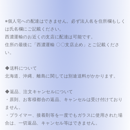
ト
ト
ガ
ガ
ラ
ラ
※個人宅への配達はできません。必ず法人名を住所欄もしく
ス
ス
は氏名欄にご記載ください。
の
の
西濃運輸のお近くの支店に配達は可能です。
数
数
住所の最後に「西濃運輸 〇〇支店止め」とご記載くださ
量
量
い。
を
を
減
増
ら
や
◆送料について
す
す
北海道、沖縄、離島に関しては別途送料がかかります。
◆返品、注文キャンセルについて
・原則、お客様都合の返品、キャンセルは受け付けており
ません。
・プライマー、接着剤等を一度でもガラスに使用された場
合は、一切返品、キャンセル等はできません。