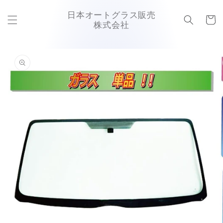
コンテ
カ
ンツに
日本オートグラス販売
ー
進む
株式会社
ト
商品情
報にス
キップ