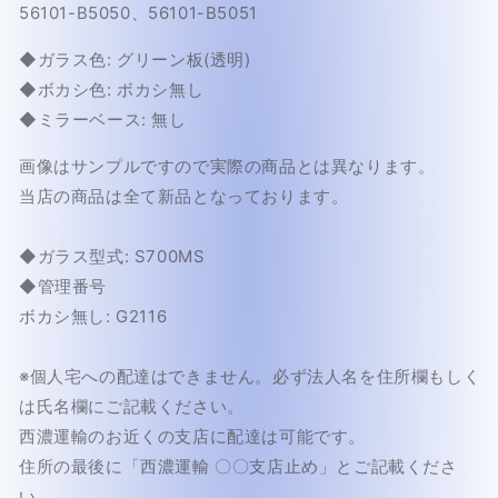
56101-B5050、56101-B5051
/
/
サ
サ
◆ガラス色: グリーン板(透明)
ン
ン
◆ボカシ色: ボカシ無し
バ
バ
ー
ー
◆ミラーベース: 無し
ブ
ブ
画像はサンプルですので実際の商品とは異なります。
レ
レ
当店の商品は全て新品となっております。
ー
ー
キ
キ
サ
サ
◆ガラス型式: S700MS
ポ
ポ
◆管理番号
ー
ー
ボカシ無し: G2116
ト
ト
用
用
※個人宅への配達はできません。必ず法人名を住所欄もしく
カ
カ
は氏名欄にご記載ください。
メ
メ
西濃運輸のお近くの支店に配達は可能です。
ラ
ラ
ブ
ブ
住所の最後に「西濃運輸 〇〇支店止め」とご記載くださ
ラ
ラ
い。