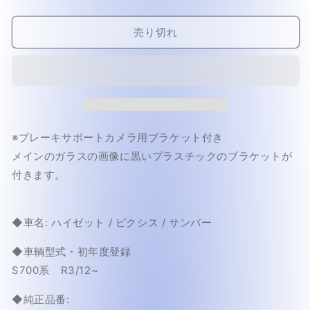
売
ラ
ラ
り
切
ス
ス
れ
売り切れ
単
単
て
い
品)
品)
る
か
(ボ
(ボ
販
カ
カ
売
で
シ
シ
き
ま
無
無
せ
※ブレーキサポートカメラ用ブラケット付き
ん
し)
し)
ハ
ハ
メインのガラスの画像に黒いプラスチックのブラケットが
イ
イ
付きます。
ゼ
ゼ
ッ
ッ
ト
ト
◆車名: ハイゼット / ピクシス / サンバー
/
/
◆車輌型式・初年度登録
ピ
ピ
ク
ク
S700系 R3/12~
シ
シ
◆純正品番:
ス
ス