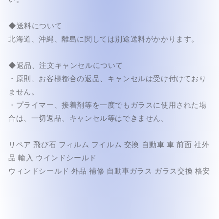
ケ
ケ
ッ
ッ
◆送料について
ト
ト
北海道、沖縄、離島に関しては別途送料がかかります。
付
付
き
き
◆返品、注文キャンセルについて
S700MS
S700MS
フ
フ
・原則、お客様都合の返品、キャンセルは受け付けており
ロ
ロ
ません。
ン
ン
・プライマー、接着剤等を一度でもガラスに使用された場
ト
ト
合は、一切返品、キャンセル等はできません。
ガ
ガ
ラ
ラ
リペア 飛び石 フィルム フイルム 交換 自動車 車 前面 社外
ス
ス
品 輸入 ウインドシールド
G2116
G2116
の
の
ウィンドシールド 外品 補修 自動車ガラス ガラス交換 格安
数
数
量
量
を
を
減
増