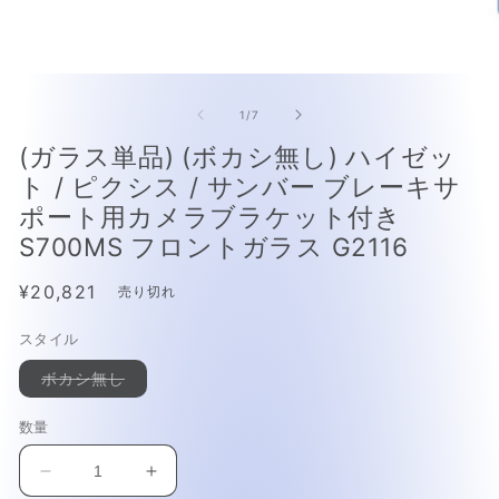
モ
モ
ー
ー
の
1
/
7
ダ
ダ
ル
ル
(ガラス単品) (ボカシ無し) ハイゼッ
で
で
ト / ピクシス / サンバー ブレーキサ
メ
メ
デ
デ
ポート用カメラブラケット付き
ィ
ィ
S700MS フロントガラス G2116
ア
ア
(1)
(2
を
を
通
¥20,821
売り切れ
開
開
常
く
く
スタイル
価
格
バ
ボカシ無し
リ
エ
ー
数量
シ
ョ
ン
(ガ
(ガ
は